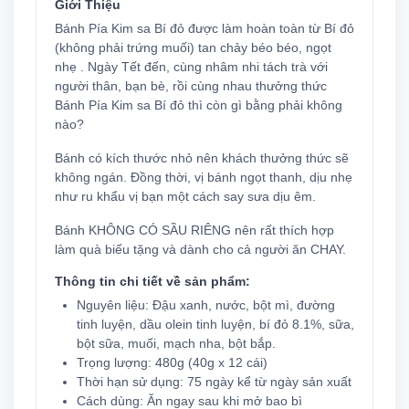
Giới Thiệu
Bánh Pía Kim sa Bí đỏ được làm hoàn toàn từ Bí đỏ
(không phải trứng muối) tan chảy béo béo, ngọt
nhẹ . Ngày Tết đến, cùng nhâm nhi tách trà với
người thân, bạn bè, rồi cùng nhau thưởng thức
Bánh Pía Kim sa Bí đỏ thì còn gì bằng phải không
nào?
Bánh có kích thước nhỏ nên khách thưởng thức sẽ
không ngán. Đồng thời, vị bánh ngọt thanh, dịu nhẹ
như ru khẩu vị bạn một cách say sưa dịu êm.
Bánh KHÔNG CÓ SẦU RIÊNG nên rất thích hợp
làm quà biếu tặng và dành cho cả người ăn CHAY.
Thông tin chi tiết về sản phẩm:
Nguyên liệu: Đậu xanh, nước, bột mì, đường
tinh luyện, dầu olein tinh luyện, bí đỏ 8.1%, sữa,
bột sữa, muối, mạch nha, bột bắp.
Trọng lượng: 480g (40g x 12 cái)
Thời hạn sử dụng: 75 ngày kể từ ngày sản xuất
Cách dùng: Ăn ngay sau khi mở bao bì